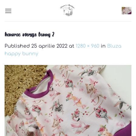
Skip
to
content
hanorac oversize bunny 2
Published
25 aprilie 2022
at
1280 × 960
in
Bluza
happy bunny