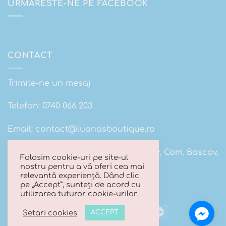
URMARESTE-NE PE FACEBOOK
CONTACT
Trimite-ne un mesaj
Telefon:
0740 066 203
Email:
contact@luanasboutique.ro
Adresa: Str. Scolii nr 16B, Sat. Bascov, Com. Bascov,
Folosim cookie-uri pe site-ul
Jud Arges
nostru pentru a vă oferi cea mai
relevantă experiență. Dând clic
pe „Accept”, sunteți de acord cu
utilizarea tuturor cookie-urilor.
Visa
MasterCard
Cash
Maestro
Setari cookies
ACCEPT
On