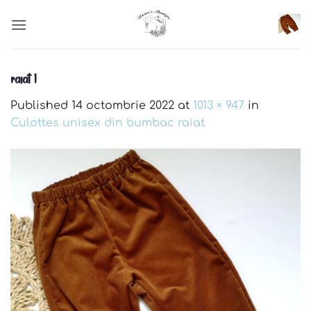
Skip
to
content
raiat 1
Published
14 octombrie 2022
at
1013 × 947
in
Culottes unisex din bumbac raiat