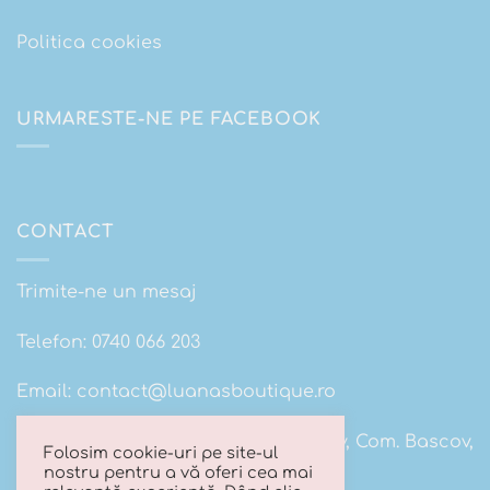
Politica cookies
URMARESTE-NE PE FACEBOOK
CONTACT
Trimite-ne un mesaj
Telefon:
0740 066 203
Email:
contact@luanasboutique.ro
Adresa: Str. Scolii nr 16B, Sat. Bascov, Com. Bascov,
Folosim cookie-uri pe site-ul
Jud Arges
nostru pentru a vă oferi cea mai