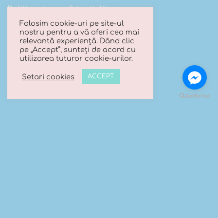
Politica de confidentialitate
Folosim cookie-uri pe site-ul
Politica cookies
nostru pentru a vă oferi cea mai
relevantă experiență. Dând clic
pe „Accept”, sunteți de acord cu
utilizarea tuturor cookie-urilor.
URMARESTE-NE PE FACEBOOK
Setari cookies
ACCEPT
CONTACT
Trimite-ne un mesaj
Telefon:
0740 066 203
Email:
contact@luanasboutique.ro
Adresa: Str. Scolii nr 16B, Sat. Bascov, Com. Bascov,