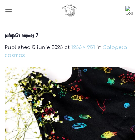
Skip
to
content
salopeta cosmos 2
Published
5 iunie 2023
at
1236 × 951
in
Salopeta
cosmos