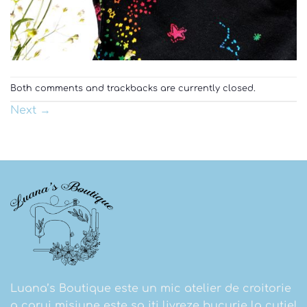
Both comments and trackbacks are currently closed.
Next
→
Luana’s Boutique este un mic atelier de croitorie
a carui misiune este sa iti livreze bucurie la cutie!