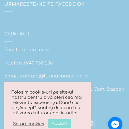
URMARESTE-NE PE FACEBOOK
CONTACT
Trimite-ne un mesaj
Telefon:
0740 066 203
Email:
contact@luanasboutique.ro
Adresa: Str. Scolii nr 16B, Sat. Bascov, Com. Bascov,
Folosim cookie-uri pe site-ul
Jud Arges
nostru pentru a vă oferi cea mai
relevantă experiență. Dând clic
pe „Accept”, sunteți de acord cu
utilizarea tuturor cookie-urilor.
Visa
MasterCard
Cash
Maestro
Setari cookies
ACCEPT