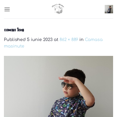
Skip
to
content
camasa tenis
Published
5 iunie 2023
at
862 × 889
in
Camasa
masinute