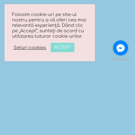
Politica de confidentialitate
Folosim cookie-uri pe site-ul
nostru pentru a vă oferi cea mai
Politica cookies
relevantă experiență. Dând clic
pe „Accept”, sunteți de acord cu
utilizarea tuturor cookie-urilor.
URMARESTE-NE PE FACEBOOK
Setari cookies
ACCEPT
CONTACT
Trimite-ne un mesaj
Telefon:
0740 066 203
Email:
contact@luanasboutique.ro
Adresa: Str. Scolii nr 16B, Sat. Bascov, Com. Bascov,