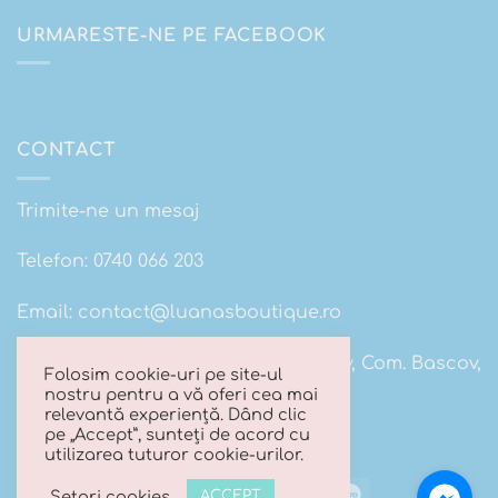
URMARESTE-NE PE FACEBOOK
CONTACT
Trimite-ne un mesaj
Telefon:
0740 066 203
Email:
contact@luanasboutique.ro
Adresa: Str. Scolii nr 16B, Sat. Bascov, Com. Bascov,
Folosim cookie-uri pe site-ul
Jud Arges
nostru pentru a vă oferi cea mai
relevantă experiență. Dând clic
pe „Accept”, sunteți de acord cu
utilizarea tuturor cookie-urilor.
Visa
MasterCard
Cash
Maestro
Setari cookies
ACCEPT