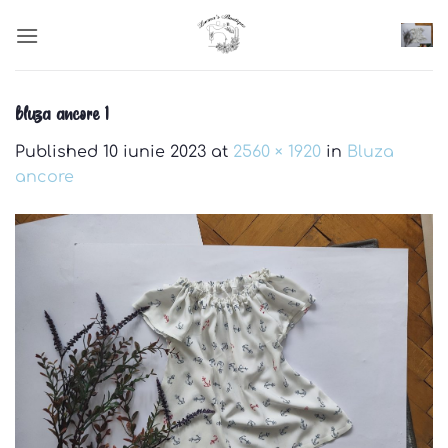
Skip
to
content
bluza ancore 1
Published
10 iunie 2023
at
2560 × 1920
in
Bluza
ancore