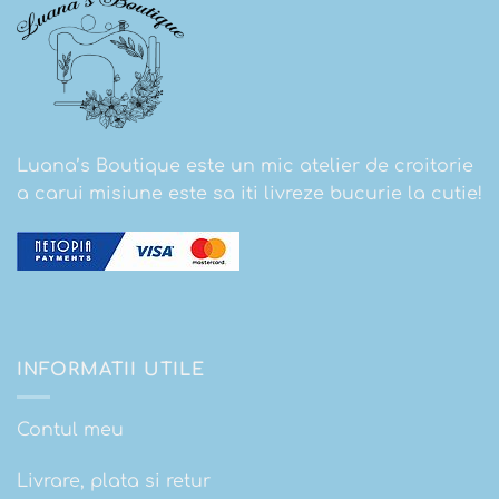
Luana’s Boutique este un mic atelier de croitorie
a carui misiune este sa iti livreze bucurie la cutie!
INFORMATII UTILE
Contul meu
Livrare, plata si retur