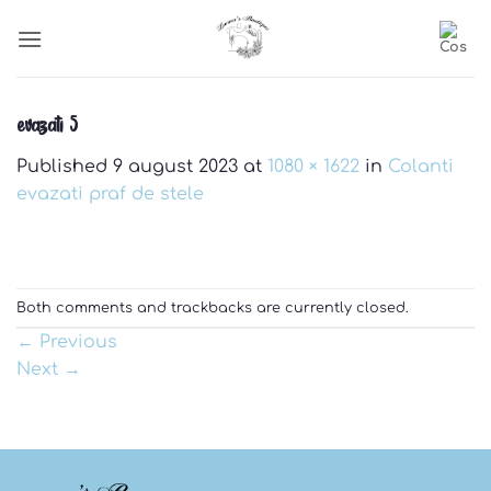
Skip
to
content
evazati 5
Published
9 august 2023
at
1080 × 1622
in
Colanti
evazati praf de stele
Both comments and trackbacks are currently closed.
←
Previous
Next
→