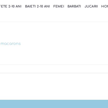
FETE 2-10 ANI
BAIETI 2-10 ANI
FEMEI
BARBATI
JUCARII
HO
 macarons