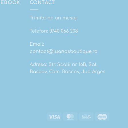
ACEBOOK
CONTACT
Trimite-ne un mesaj
Telefon:
0740 066 203
Email:
contact@luanasboutique.ro
Adresa: Str. Scolii nr 16B, Sat.
Bascov, Com. Bascov, Jud Arges
Visa
MasterCard
Cash
Maestro
On