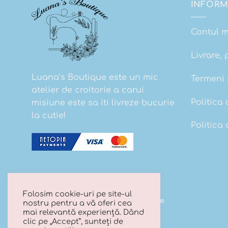
INFORM
Contul 
Livrare, 
Luana’s Boutique este un mic
Termeni s
atelier de croitorie a carui
Politica 
misiune este sa iti livreze bucurie
la cutie!
Politica
Folosim cookie-uri pe site-ul
Copyright 2026 ©
Luana's Boutique
nostru pentru a vă oferi cea
mai relevantă experiență. Dând
clic pe „Accept”, sunteți de