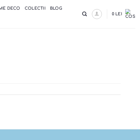
ME DECO
COLECTII
BLOG
0
LEI