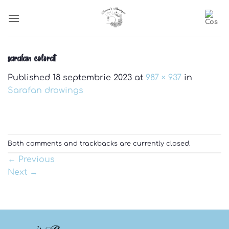
Skip
to
content
sarafan colorat
Published
18 septembrie 2023
at
987 × 937
in
Sarafan drowings
Both comments and trackbacks are currently closed.
←
Previous
Next
→