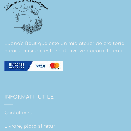
Luana’s Boutique este un mic atelier de croitorie
a carui misiune este sa iti livreze bucurie la cutie!
INFORMATII UTILE
Contul meu
Livrare, plata si retur