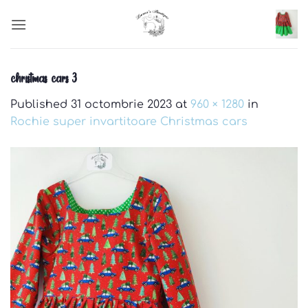
Skip
to
content
christmas cars 3
Published
31 octombrie 2023
at
960 × 1280
in
Rochie super invartitoare Christmas cars