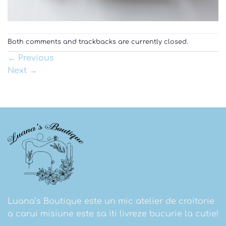
Both comments and trackbacks are currently closed.
←
Previous
Next
→
Luana’s Boutique este un mic atelier de croitorie
a carui misiune este sa iti livreze bucurie la cutie!