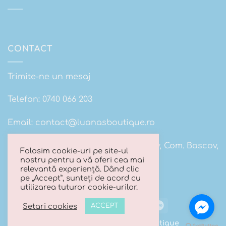
CONTACT
Trimite-ne un mesaj
Telefon:
0740 066 203
Email:
contact@luanasboutique.ro
Adresa: Str. Scolii nr 16B, Sat. Bascov, Com. Bascov,
Folosim cookie-uri pe site-ul
Jud Arges
nostru pentru a vă oferi cea mai
relevantă experiență. Dând clic
pe „Accept”, sunteți de acord cu
utilizarea tuturor cookie-urilor.
Visa
MasterCard
Cash
Maestro
Setari cookies
ACCEPT
On
Copyright 2026 ©
Luana's Boutique