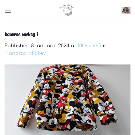
Skip
to
content
hanorac mickey 4
Published
8 ianuarie 2024
at
1009 × 665
in
Hanorac Mickey