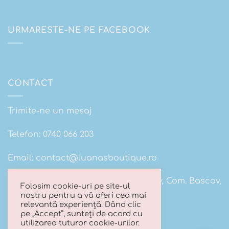
URMARESTE-NE PE FACEBOOK
CONTACT
Trimite-ne un mesaj
Telefon:
0740 066 203
Email:
contact@luanasboutique.ro
Adresa: Str. Scolii nr 16B, Sat. Bascov, Com. Bascov,
Folosim cookie-uri pe site-ul
Jud Arges
nostru pentru a vă oferi cea mai
relevantă experiență. Dând clic
pe „Accept”, sunteți de acord cu
utilizarea tuturor cookie-urilor.