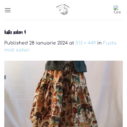
Skip
to
content
fusta safari 4
Published
28 ianuarie 2024
at
513 × 449
in
Fusta
midi safari