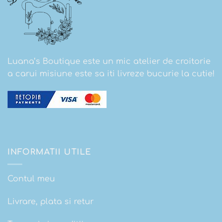
Luana’s Boutique este un mic atelier de croitorie
a carui misiune este sa iti livreze bucurie la cutie!
INFORMATII UTILE
Contul meu
Livrare, plata si retur