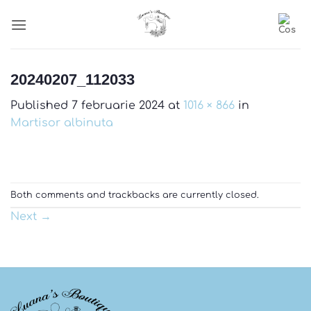
Skip
to
content
20240207_112033
Published
7 februarie 2024
at
1016 × 866
in
Martisor albinuta
Both comments and trackbacks are currently closed.
Next
→