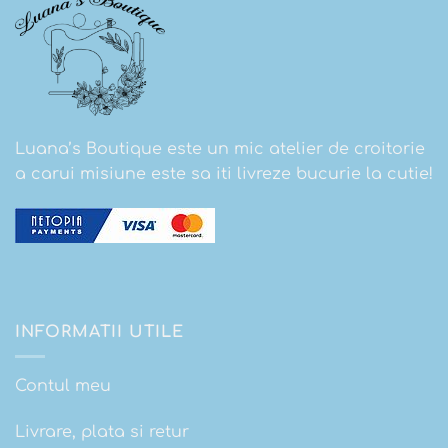
Luana’s Boutique este un mic atelier de croitorie
a carui misiune este sa iti livreze bucurie la cutie!
INFORMATII UTILE
Contul meu
Livrare, plata si retur