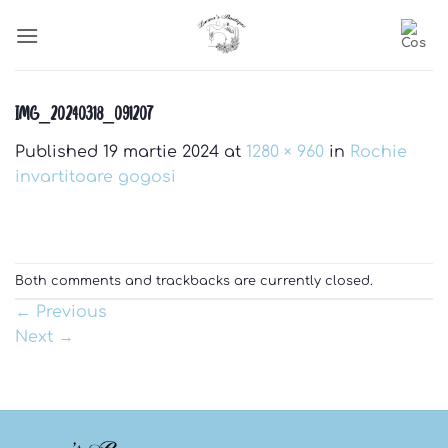
Skip
to
content
IMG_20240318_091207
Published
19 martie 2024
at
1280 × 960
in
Rochie
invartitoare gogosi
Both comments and trackbacks are currently closed.
←
Previous
Next
→