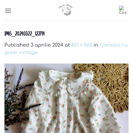
Skip
to
content
IMG_20240322_122714
Published
3 aprilie 2024
at
851 × 663
in
Camasa cu
guler vintage