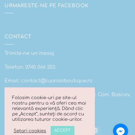
URMARESTE-NE PE FACEBOOK
CONTACT
Trimite-ne un mesaj
Telefon:
0740 066 203
Email:
contact@luanasboutique.ro
Adresa: Str. Scolii nr 16B, Sat. Bascov, Com. Bascov,
Folosim cookie-uri pe site-ul
Jud Arges
nostru pentru a vă oferi cea mai
relevantă experiență. Dând clic
pe „Accept”, sunteți de acord cu
utilizarea tuturor cookie-urilor.
Visa
MasterCard
Cash
Maestro
Setari cookies
ACCEPT