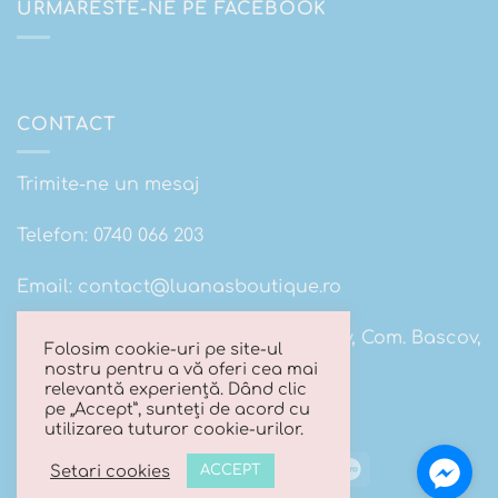
URMARESTE-NE PE FACEBOOK
CONTACT
Trimite-ne un mesaj
Telefon:
0740 066 203
Email:
contact@luanasboutique.ro
Adresa: Str. Scolii nr 16B, Sat. Bascov, Com. Bascov,
Folosim cookie-uri pe site-ul
Jud Arges
nostru pentru a vă oferi cea mai
relevantă experiență. Dând clic
pe „Accept”, sunteți de acord cu
utilizarea tuturor cookie-urilor.
Visa
MasterCard
Cash
Maestro
Setari cookies
ACCEPT
On