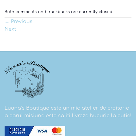
Both comments and trackbacks are currently closed.
←
Previous
Next
→
Luana’s Boutique este un mic atelier de croitorie
a carui misiune este sa iti livreze bucurie la cutie!