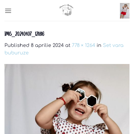
Skip
to
content
IMG_20240407_121816
Published
8 aprilie 2024
at
778 × 1264
in
Set vara
buburuze