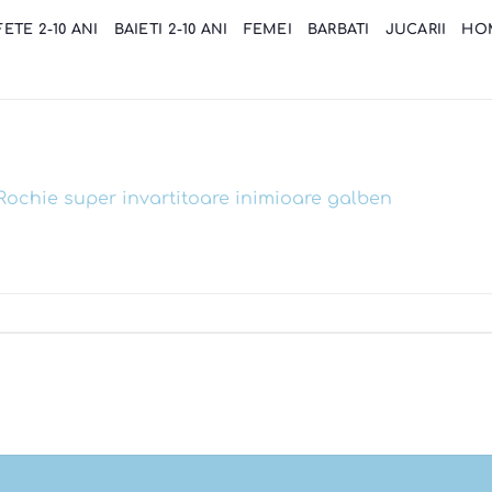
FETE 2-10 ANI
BAIETI 2-10 ANI
FEMEI
BARBATI
JUCARII
HO
ochie super invartitoare inimioare galben