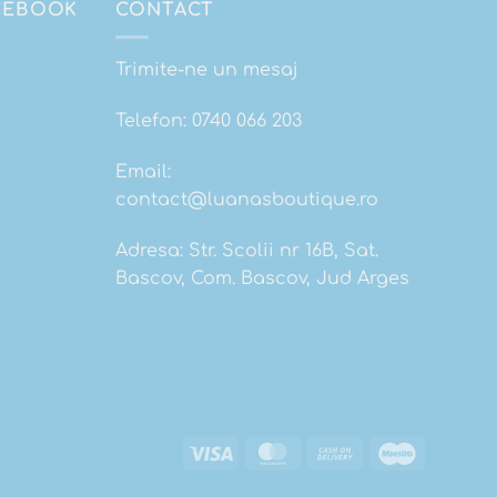
ACEBOOK
CONTACT
Trimite-ne un mesaj
Telefon:
0740 066 203
Email:
contact@luanasboutique.ro
Adresa: Str. Scolii nr 16B, Sat.
Bascov, Com. Bascov, Jud Arges
Visa
MasterCard
Cash
Maestro
On