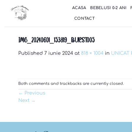
Skip
ACASA
BEBELUSI 0-2 ANI
to
content
CONTACT
IMG_20240601_153819_BURST005
Published
7 iunie 2024
at
818 × 1004
in
UNICAT R
Both comments and trackbacks are currently closed.
←
Previous
Next
→