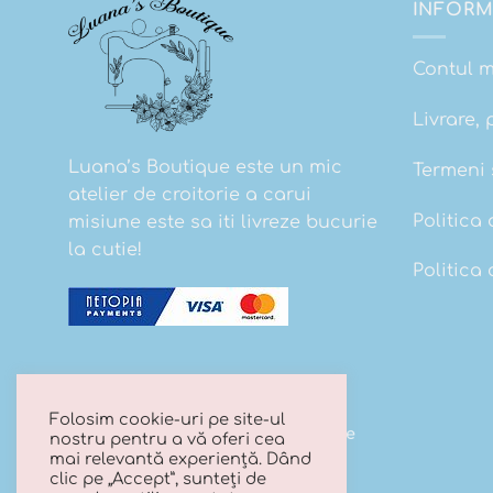
INFORM
Contul 
Livrare, 
Luana’s Boutique este un mic
Termeni s
atelier de croitorie a carui
Politica 
misiune este sa iti livreze bucurie
la cutie!
Politica
Folosim cookie-uri pe site-ul
Copyright 2026 ©
Luana's Boutique
nostru pentru a vă oferi cea
mai relevantă experiență. Dând
clic pe „Accept”, sunteți de