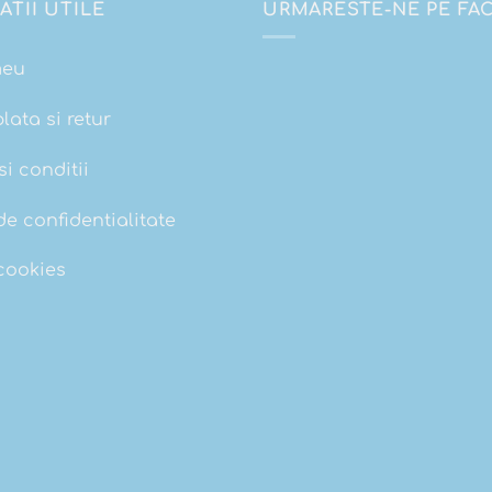
ATII UTILE
URMARESTE-NE PE F
meu
plata si retur
i conditii
de confidentialitate
 cookies