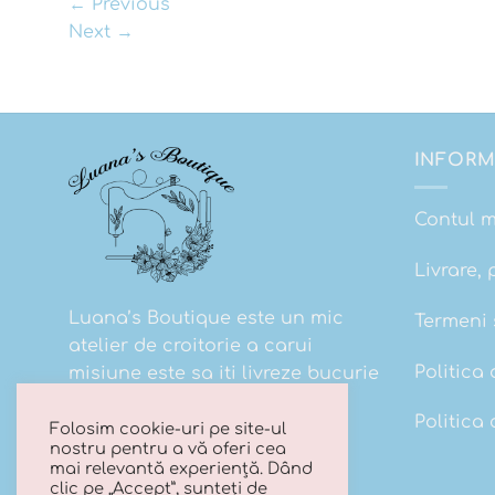
←
Previous
Next
→
INFORM
Contul 
Livrare, 
Luana’s Boutique este un mic
Termeni s
atelier de croitorie a carui
Politica 
misiune este sa iti livreze bucurie
la cutie!
Politica
Folosim cookie-uri pe site-ul
nostru pentru a vă oferi cea
mai relevantă experiență. Dând
clic pe „Accept”, sunteți de