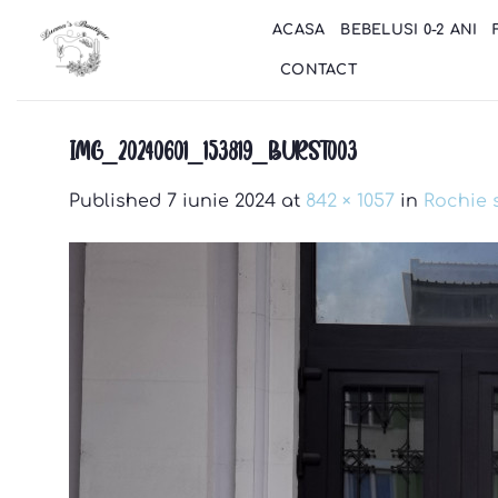
Skip
ACASA
BEBELUSI 0-2 ANI
to
content
CONTACT
IMG_20240601_153819_BURST003
Published
7 iunie 2024
at
842 × 1057
in
Rochie 