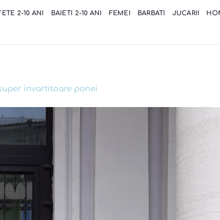
FETE 2-10 ANI
BAIETI 2-10 ANI
FEMEI
BARBATI
JUCARII
HO
super invartitoare ponei