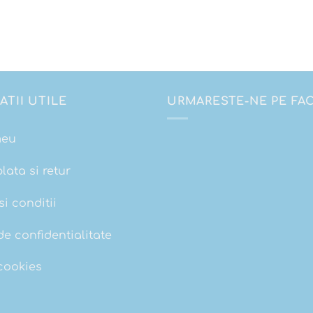
ATII UTILE
URMARESTE-NE PE F
meu
plata si retur
i conditii
de confidentialitate
 cookies