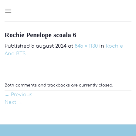
Skip
to
content
Rochie Penelope scoala 6
Published
5 august 2024
at
845 × 1130
in
Rochie
Ana BTS
Both comments and trackbacks are currently closed.
←
Previous
Next
→