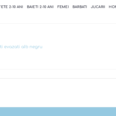
FETE 2-10 ANI
BAIETI 2-10 ANI
FEMEI
BARBATI
JUCARII
HO
ti evazati alb negru