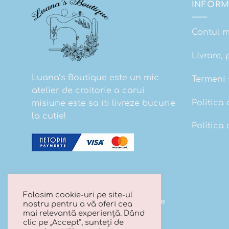
INFORM
Contul 
Livrare, 
Luana’s Boutique este un mic
Termeni s
atelier de croitorie a carui
Politica 
misiune este sa iti livreze bucurie
la cutie!
Politica
Folosim cookie-uri pe site-ul
Copyright 2026 ©
Luana's Boutique
nostru pentru a vă oferi cea
mai relevantă experiență. Dând
clic pe „Accept”, sunteți de