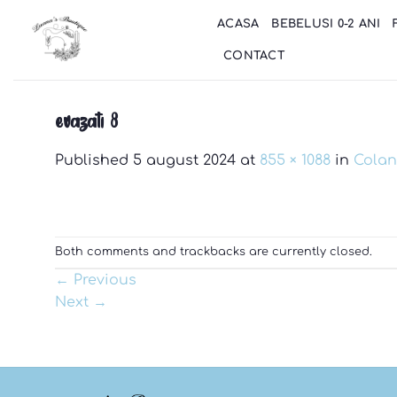
Skip
ACASA
BEBELUSI 0-2 ANI
to
content
CONTACT
evazati 8
Published
5 august 2024
at
855 × 1088
in
Colan
Both comments and trackbacks are currently closed.
←
Previous
Next
→