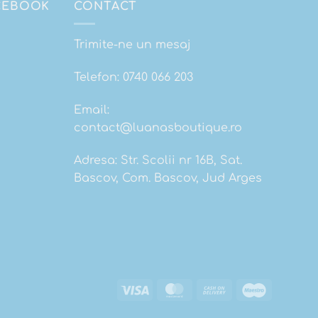
ACEBOOK
CONTACT
Trimite-ne un mesaj
Telefon:
0740 066 203
Email:
contact@luanasboutique.ro
Adresa: Str. Scolii nr 16B, Sat.
Bascov, Com. Bascov, Jud Arges
Visa
MasterCard
Cash
Maestro
On