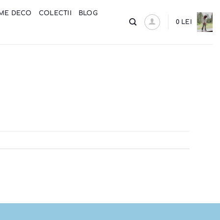
ME DECO
COLECTII
BLOG
0
LEI