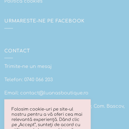
Politica cookies
URMARESTE-NE PE FACEBOOK
CONTACT
Trimite-ne un mesaj
Telefon:
0740 066 203
Email:
contact@luanasboutique.ro
Adresa: Str. Scolii nr 16B, Sat. Bascov, Com. Bascov,
Folosim cookie-uri pe site-ul
Jud Arges
nostru pentru a vă oferi cea mai
relevantă experiență. Dând clic
pe „Accept”, sunteți de acord cu