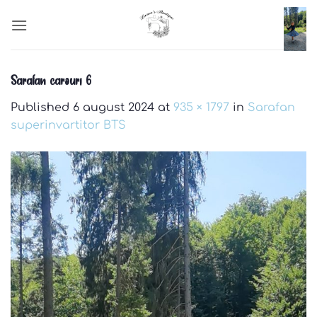
Skip
to
content
Sarafan carouri 6
Published
6 august 2024
at
935 × 1797
in
Sarafan
superinvartitor BTS