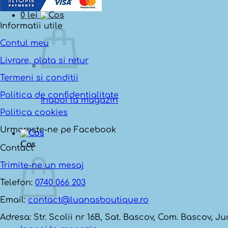
0
lei
Informatii utile
Contul meu
Livrare, plata si retur
Termeni si conditii
Politica de confidentialitate
Inapoi la magazin
Politica cookies
Urmareste-ne pe Facebook
Cos
Contact
Trimite-ne un mesaj
Telefon:
0740 066 203
Email:
contact@luanasboutique.ro
Adresa: Str. Scolii nr 16B, Sat. Bascov, Com. Bascov, J