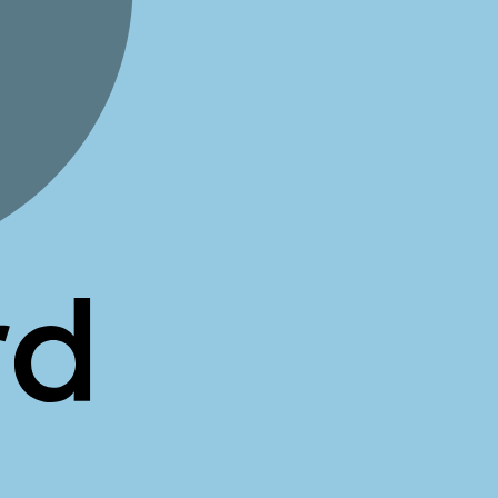
Cash
On
Delivery