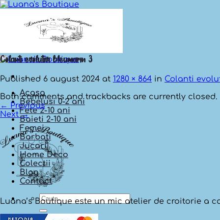
Skip
to
content
Colanti evolutivi bleumarin 3
Published
6 august 2024
at
1280 × 864
in
Colanti evolu
Acasa
Both comments and trackbacks are currently closed.
Bebelusi 0-2 ani
←
Previous
Fete 2-10 ani
Next
→
Baieti 2-10 ani
Femei
Barbati
Jucarii
Home Deco
Colectii
Blog
Contact
Cauta
Luana’s Boutique este un mic atelier de croitorie a car
dupa: