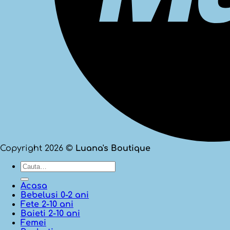
Copyright 2026 ©
Luana's Boutique
Cauta
dupa:
Acasa
Bebelusi 0-2 ani
Fete 2-10 ani
Baieti 2-10 ani
Femei