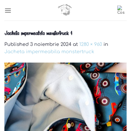
Skip
to
content
Jacheta impermeabila monstertruck 4
Published
3 noiembrie 2024
at
1280 × 960
in
Jacheta impermeabila monstertruck