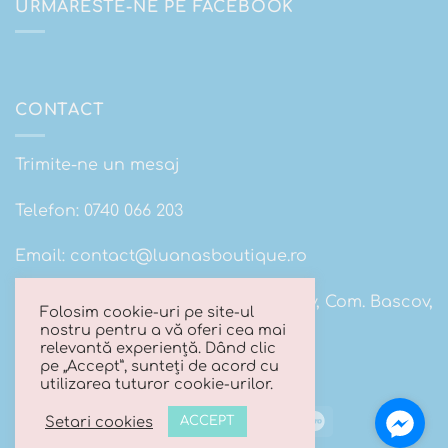
URMARESTE-NE PE FACEBOOK
CONTACT
Trimite-ne un mesaj
Telefon:
0740 066 203
Email:
contact@luanasboutique.ro
Adresa: Str. Scolii nr 16B, Sat. Bascov, Com. Bascov,
Folosim cookie-uri pe site-ul
Jud Arges
nostru pentru a vă oferi cea mai
relevantă experiență. Dând clic
pe „Accept”, sunteți de acord cu
utilizarea tuturor cookie-urilor.
Visa
MasterCard
Cash
Maestro
Setari cookies
ACCEPT
On