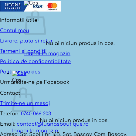
0
lei
Informatii utile
Contul meu
Livrare, plata si retur
Nu ai niciun produs in cos.
Termeni si conditii
Inapoi la magazin
Politica de confidentialitate
Politica cookies
Cos
Urmareste-ne pe Facebook
Contact
Trimite-ne un mesaj
Telefon:
0740 066 203
Nu ai niciun produs in cos.
Email:
contact@luanasboutique.ro
Inapoi la magazin
Adresa: Str. Scolii nr 16B, Sat. Bascov, Com. Bascov,