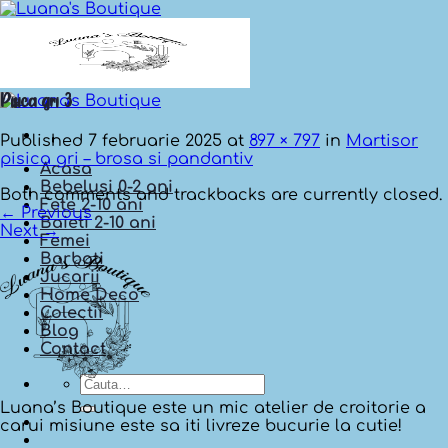
Skip
to
content
Pisica gri 3
Published
7 februarie 2025
at
897 × 797
in
Martisor
pisica gri – brosa si pandantiv
Acasa
Bebelusi 0-2 ani
Both comments and trackbacks are currently closed.
Fete 2-10 ani
←
Previous
Baieti 2-10 ani
Next
→
Femei
Barbati
Jucarii
Home Deco
Colectii
Blog
Contact
Cauta
dupa:
Luana’s Boutique este un mic atelier de croitorie a
carui misiune este sa iti livreze bucurie la cutie!