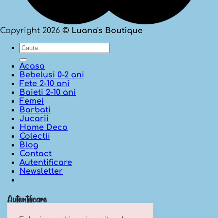
Copyright 2026 ©
Luana's Boutique
Cauta
dupa:
Acasa
Bebelusi 0-2 ani
Fete 2-10 ani
Baieti 2-10 ani
Femei
Barbati
Jucarii
Home Deco
Colectii
Blog
Contact
Autentificare
Newsletter
Autentificare