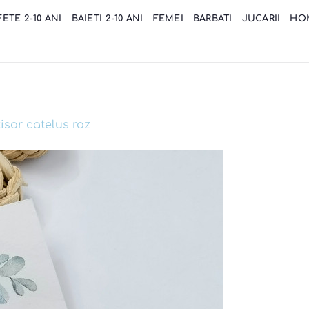
FETE 2-10 ANI
BAIETI 2-10 ANI
FEMEI
BARBATI
JUCARII
HO
isor catelus roz