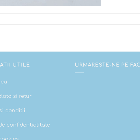
ATII UTILE
URMARESTE-NE PE F
meu
plata si retur
i conditii
de confidentialitate
 cookies