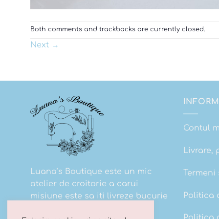
Both comments and trackbacks are currently closed.
Next
→
INFORM
Contul 
Livrare, 
Luana’s Boutique este un mic
Termeni s
atelier de croitorie a carui
Politica 
misiune este sa iti livreze bucurie
la cutie!
Politica