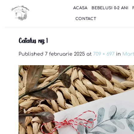
Skip
ACASA
BEBELUSI 0-2 ANI
to
content
CONTACT
Catalus roz 1
Published
7 februarie 2025
at
709 × 697
in
Mart