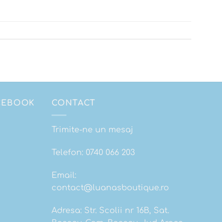
ACEBOOK
CONTACT
Trimite-ne un mesaj
Telefon:
0740 066 203
Email:
contact@luanasboutique.ro
Adresa: Str. Scolii nr 16B, Sat.