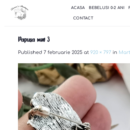
Skip
ACASA
BEBELUSI 0-2 ANI
to
content
CONTACT
Papusa mov 3
Published
7 februarie 2025
at
920 × 797
in
Mart