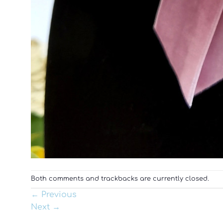
Both comments and trackbacks are currently closed.
←
Previous
Next
→