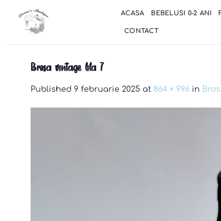
Skip
ACASA
BEBELUSI 0-2 ANI
to
content
CONTACT
Brosa vintage lila 7
Published
9 februarie 2025
at
864 × 996
in
Bros