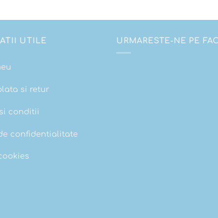
ATII UTILE
URMARESTE-NE PE F
meu
plata si retur
i conditii
de confidentialitate
 cookies