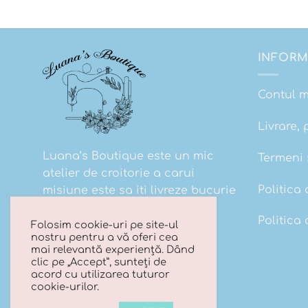
INFORM
Contul 
Livrare, 
Luana’s Boutique este un mic
Termeni s
atelier de croitorie a carui
Politica 
misiune este sa iti livreze bucurie
la cutie!
Politica
Folosim cookie-uri pe site-ul
nostru pentru a vă oferi cea
mai relevantă experiență. Dând
clic pe „Accept”, sunteți de
acord cu utilizarea tuturor
cookie-urilor.