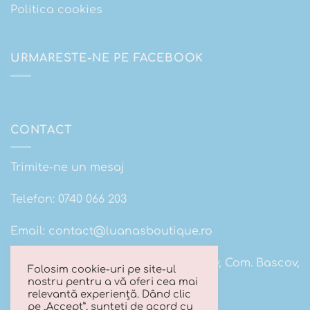
Politica cookies
URMARESTE-NE PE FACEBOOK
CONTACT
Trimite-ne un mesaj
Telefon:
0740 066 203
Email:
contact@luanasboutique.ro
Adresa: Str. Scolii nr 16B, Sat. Bascov, Com. Bascov,
Folosim cookie-uri pe site-ul
Jud Arges
nostru pentru a vă oferi cea mai
relevantă experiență. Dând clic
pe „Accept”, sunteți de acord cu