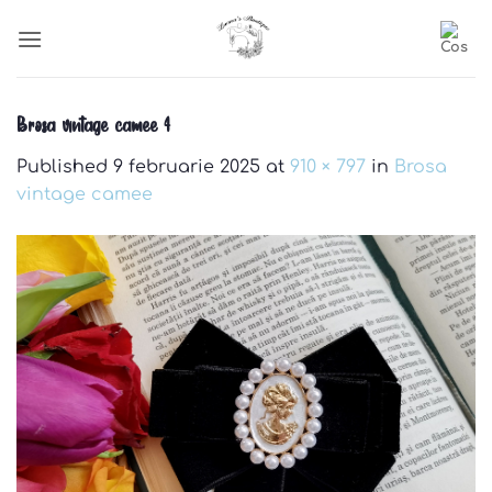
Skip
to
content
Brosa vintage camee 4
Published
9 februarie 2025
at
910 × 797
in
Brosa
vintage camee