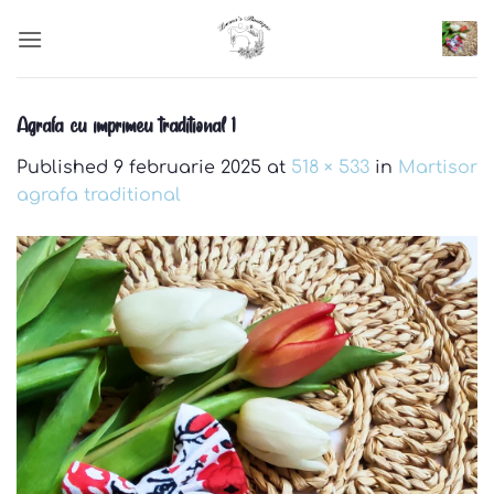
Skip
to
content
Agrafa cu imprimeu traditional 1
Published
9 februarie 2025
at
518 × 533
in
Martisor
agrafa traditional