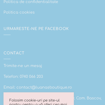
Politica de confidentialitate
Politica cookies
URMARESTE-NE PE FACEBOOK
CONTACT
Trimite-ne un mesaj
Telefon:
0740 066 203
Email:
contact@luanasboutique.ro
Adresa: Str. Scolii nr 16B, Sat. Bascov, Com. Bascov,
Folosim cookie-uri pe site-ul
Jud Arges
nostru pentru a vă oferi cea mai