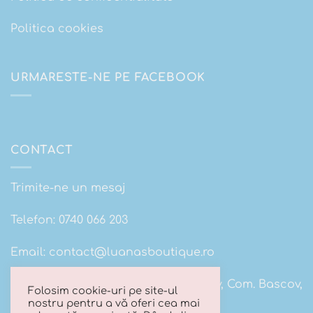
Politica cookies
URMARESTE-NE PE FACEBOOK
CONTACT
Trimite-ne un mesaj
Telefon:
0740 066 203
Email:
contact@luanasboutique.ro
Adresa: Str. Scolii nr 16B, Sat. Bascov, Com. Bascov,
Folosim cookie-uri pe site-ul
Jud Arges
nostru pentru a vă oferi cea mai