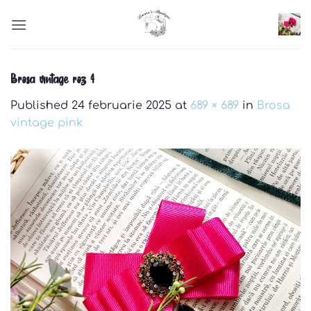
Skip
to
content
Brosa vintage roz 4
Published
24 februarie 2025
at
689 × 689
in
Brosa
vintage pink