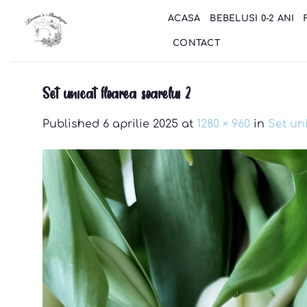
Skip
ACASA
BEBELUSI 0-2 ANI
to
content
CONTACT
Set unicat floarea soarelui 2
Published
6 aprilie 2025
at
1280 × 960
in
Set un