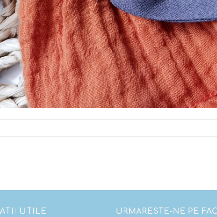
ATII UTILE
URMARESTE-NE PE F