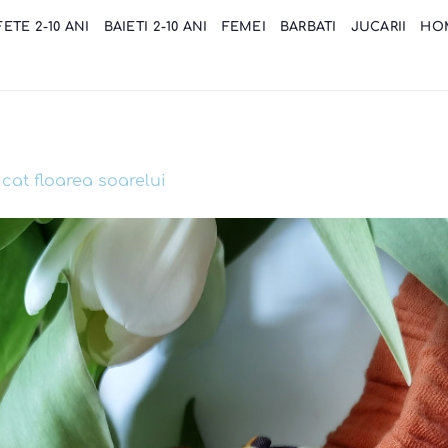
FETE 2-10 ANI
BAIETI 2-10 ANI
FEMEI
BARBATI
JUCARII
HO
icat floarea soarelui