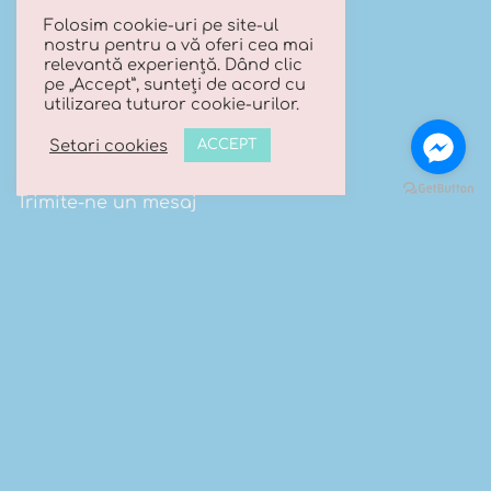
Folosim cookie-uri pe site-ul
URMARESTE-NE PE FACEBOOK
nostru pentru a vă oferi cea mai
relevantă experiență. Dând clic
pe „Accept”, sunteți de acord cu
utilizarea tuturor cookie-urilor.
CONTACT
Setari cookies
ACCEPT
Trimite-ne un mesaj
Telefon:
0740 066 203
Email:
contact@luanasboutique.ro
Adresa: Str. Scolii nr 16B, Sat. Bascov, Com. Bascov,
Jud Arges
Visa
MasterCard
Cash
Maestro