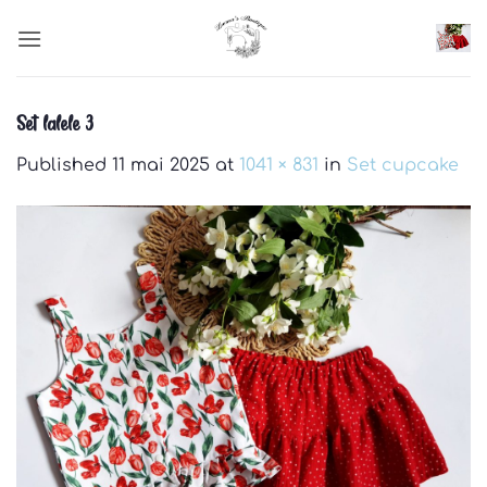
Skip
to
content
Set lalele 3
Published
11 mai 2025
at
1041 × 831
in
Set cupcake