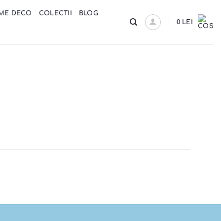
ME DECO
COLECTII
BLOG
0
LEI