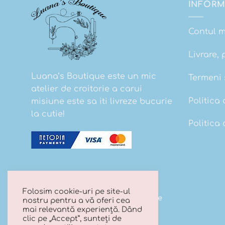
INFORM
Contul 
Livrare, 
Luana’s Boutique este un mic
Termeni s
atelier de croitorie a carui
Politica 
misiune este sa iti livreze bucurie
la cutie!
Politica
Folosim cookie-uri pe site-ul
Copyright 2026 ©
Luana's Boutique
nostru pentru a vă oferi cea
mai relevantă experiență. Dând
clic pe „Accept”, sunteți de