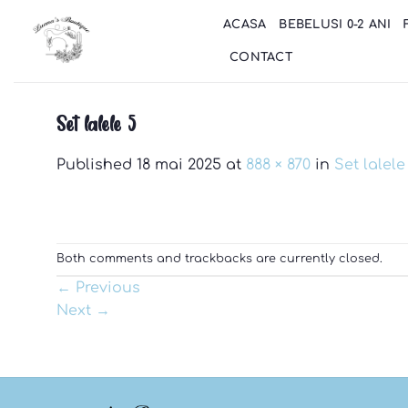
Skip
ACASA
BEBELUSI 0-2 ANI
to
content
CONTACT
Set lalele 5
Published
18 mai 2025
at
888 × 870
in
Set lalele
Both comments and trackbacks are currently closed.
←
Previous
Next
→