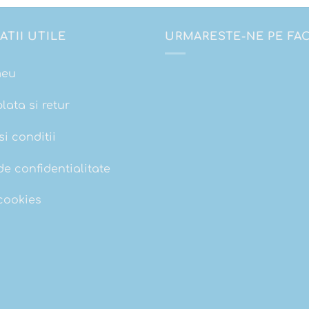
ATII UTILE
URMARESTE-NE PE F
meu
plata si retur
i conditii
de confidentialitate
 cookies