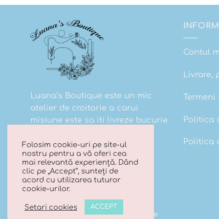
INFORM
Contul 
Livrare, 
Luana’s Boutique este un mic
Termeni s
atelier de croitorie a carui
Politica 
misiune este sa iti livreze bucurie
la cutie!
Politica
Folosim cookie-uri pe site-ul
nostru pentru a vă oferi cea
mai relevantă experiență. Dând
clic pe „Accept”, sunteți de
acord cu utilizarea tuturor
cookie-urilor.
Setari cookies
ACCEPT
Copyright 2026 ©
Luana's Boutique