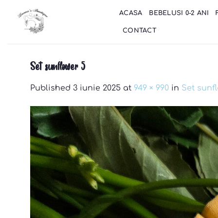
Skip
ACASA
BEBELUSI 0-2 ANI
to
content
CONTACT
Set sunflower 5
Published
3 iunie 2025
at
949 × 990
in
Set sunf