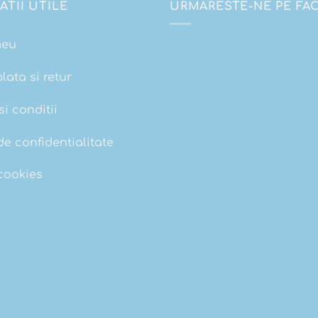
ATII UTILE
URMARESTE-NE PE F
meu
plata si retur
i conditii
de confidentialitate
 cookies