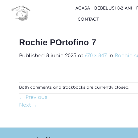
Skip
ACASA
BEBELUSI 0-2 ANI
to
content
CONTACT
Rochie POrtofino 7
Published
8 iunie 2025
at
670 × 847
in
Rochie s
Both comments and trackbacks are currently closed.
←
Previous
Next
→