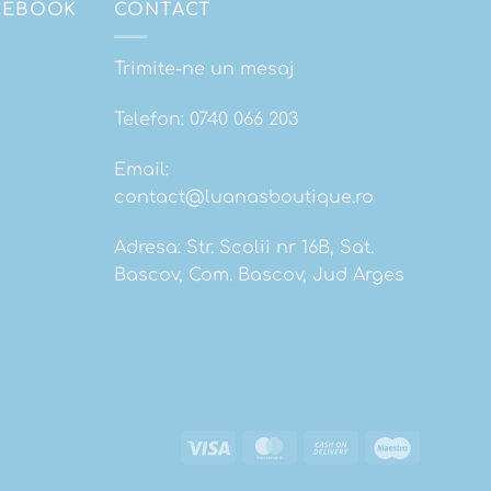
ACEBOOK
CONTACT
Trimite-ne un mesaj
Telefon:
0740 066 203
Email:
contact@luanasboutique.ro
Adresa: Str. Scolii nr 16B, Sat.
Bascov, Com. Bascov, Jud Arges
Visa
MasterCard
Cash
Maestro
On