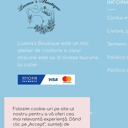
INFORM
Contul 
Livrare, 
Luana’s Boutique este un mic
Termeni s
atelier de croitorie a carui
Politica 
misiune este sa iti livreze bucurie
la cutie!
Politica
Folosim cookie-uri pe site-ul
Copyright 2026 ©
Luana's Boutique
nostru pentru a vă oferi cea
mai relevantă experiență. Dând
clic pe „Accept”, sunteți de