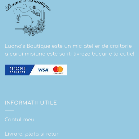
Luana’s Boutique este un mic atelier de croitorie
a carui misiune este sa iti livreze bucurie la cutie!
INFORMATII UTILE
Contul meu
Livrare, plata si retur