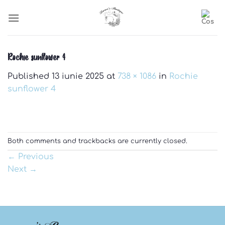
Skip
to
content
Rochie sunflower 4
Published
13 iunie 2025
at
738 × 1086
in
Rochie
sunflower 4
Both comments and trackbacks are currently closed.
←
Previous
Next
→