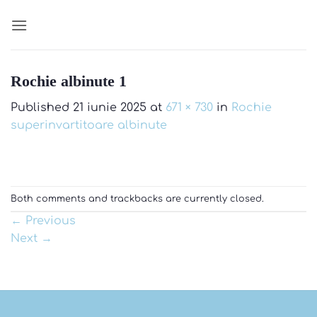
Skip
to
content
Rochie albinute 1
Published
21 iunie 2025
at
671 × 730
in
Rochie
superinvartitoare albinute
Both comments and trackbacks are currently closed.
←
Previous
Next
→