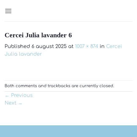
Skip
to
content
Cercei Julia lavander 6
Published
6 august 2025
at
1007 × 874
in
Cercei
Julia lavander
Both comments and trackbacks are currently closed.
←
Previous
Next
→