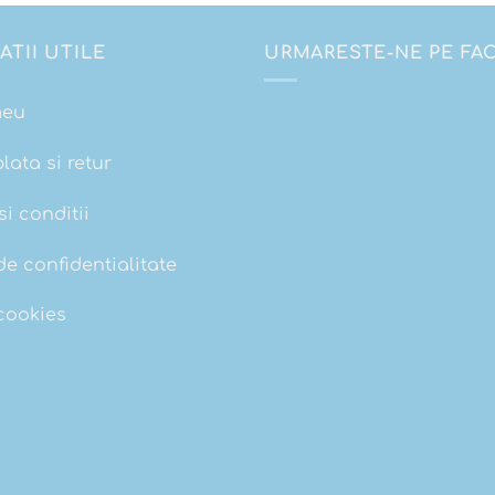
ATII UTILE
URMARESTE-NE PE F
meu
plata si retur
i conditii
de confidentialitate
 cookies