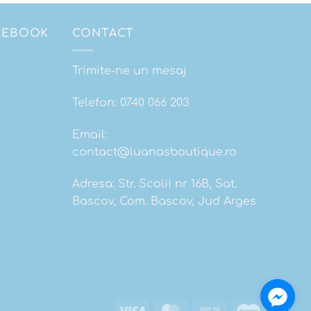
ACEBOOK
CONTACT
Trimite-ne un mesaj
Telefon:
0740 066 203
Email:
contact@luanasboutique.ro
Adresa: Str. Scolii nr 16B, Sat.
Bascov, Com. Bascov, Jud Arges
Visa
MasterCard
Cash
Maestro