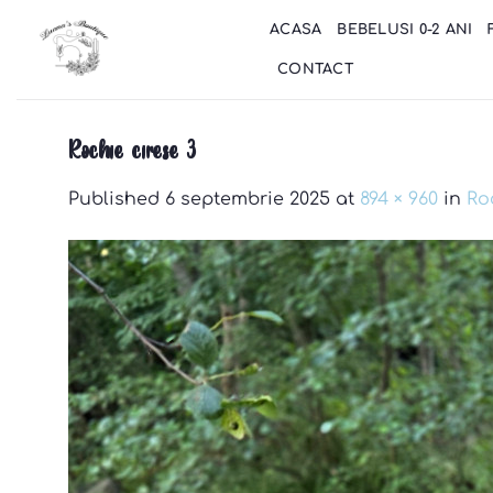
Skip
ACASA
BEBELUSI 0-2 ANI
to
content
CONTACT
Rochie cirese 3
Published
6 septembrie 2025
at
894 × 960
in
Ro