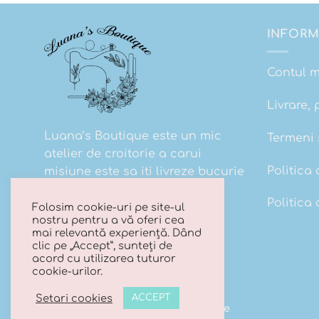
INFORM
Contul 
Livrare, 
Luana’s Boutique este un mic
Termeni s
atelier de croitorie a carui
Politica 
misiune este sa iti livreze bucurie
la cutie!
Politica
Folosim cookie-uri pe site-ul
nostru pentru a vă oferi cea
mai relevantă experiență. Dând
clic pe „Accept”, sunteți de
acord cu utilizarea tuturor
cookie-urilor.
Setari cookies
ACCEPT
Copyright 2026 ©
Luana's Boutique