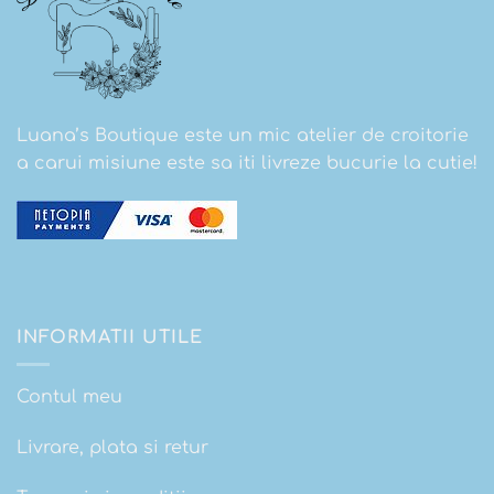
Luana’s Boutique este un mic atelier de croitorie
a carui misiune este sa iti livreze bucurie la cutie!
INFORMATII UTILE
Contul meu
Livrare, plata si retur