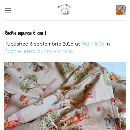
Skip
to
content
Rochie iepurasi 6 ani 4
Published
6 septembrie 2025
at
942 × 1008
in
Rochie lejera bunny – unicat