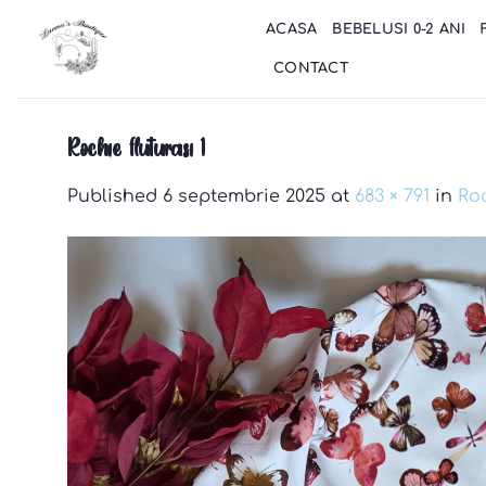
Skip
ACASA
BEBELUSI 0-2 ANI
to
content
CONTACT
Rochie fluturasi 1
Published
6 septembrie 2025
at
683 × 791
in
Roc