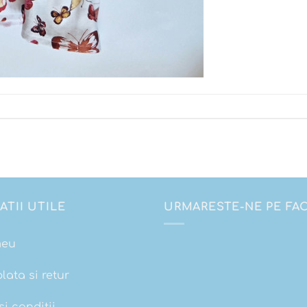
ATII UTILE
URMARESTE-NE PE F
meu
plata si retur
i conditii