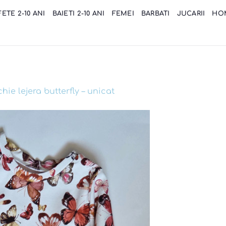
FETE 2-10 ANI
BAIETI 2-10 ANI
FEMEI
BARBATI
JUCARII
HO
hie lejera butterfly – unicat