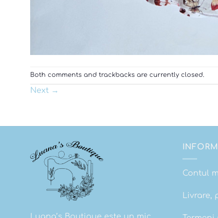
Both comments and trackbacks are currently closed.
Next
→
INFORM
Contul 
Livrare, 
Luana’s Boutique este un mic
Termeni s