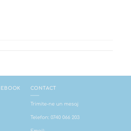
ACEBOOK
CONTACT
Trimite-ne un mesaj
Telefon:
0740 066 203
Email: