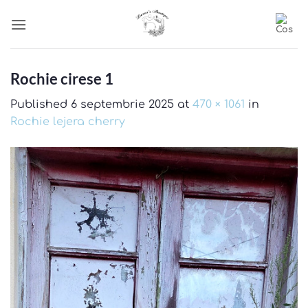
Skip
to
content
Rochie cirese 1
Published
6 septembrie 2025
at
470 × 1061
in
Rochie lejera cherry