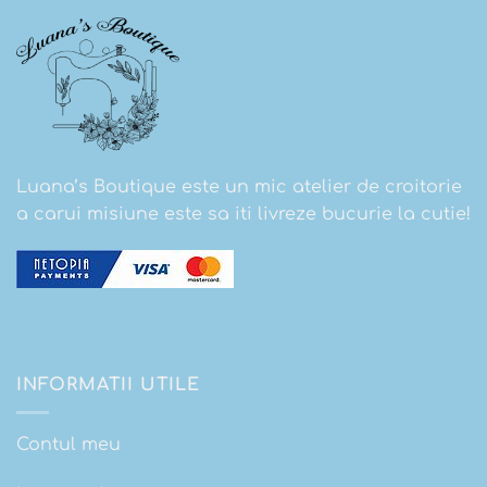
Luana’s Boutique este un mic atelier de croitorie
a carui misiune este sa iti livreze bucurie la cutie!
INFORMATII UTILE
Contul meu