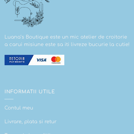
Luana’s Boutique este un mic atelier de croitorie
a carui misiune este sa iti livreze bucurie la cutie!
INFORMATII UTILE
Contul meu
Livrare, plata si retur