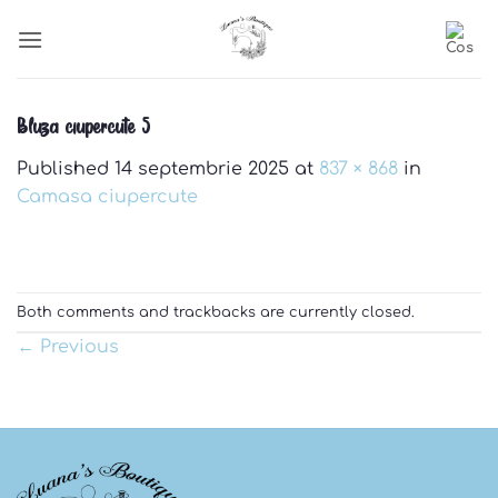
Skip
to
content
Bluza ciupercute 5
Published
14 septembrie 2025
at
837 × 868
in
Camasa ciupercute
Both comments and trackbacks are currently closed.
←
Previous