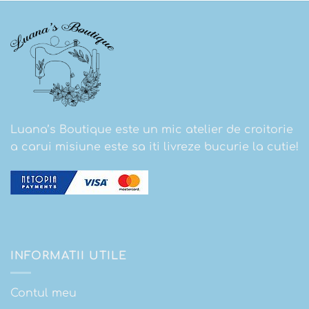
Luana’s Boutique este un mic atelier de croitorie
a carui misiune este sa iti livreze bucurie la cutie!
INFORMATII UTILE
Contul meu