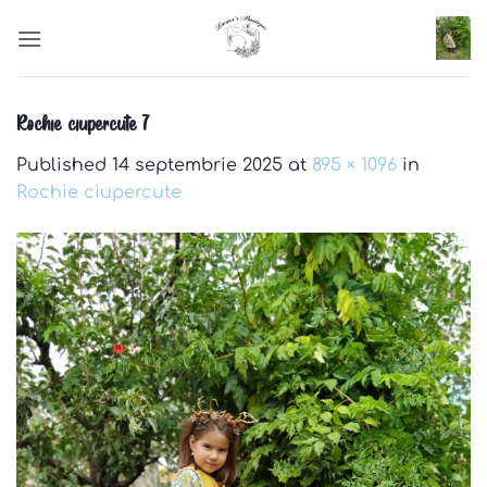
Skip
to
content
Rochie ciupercute 7
Published
14 septembrie 2025
at
895 × 1096
in
Rochie ciupercute