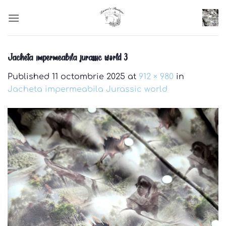
Skip
to
content
Jacheta impermeabila jurassic world 3
Published
11 octombrie 2025
at
912 × 980
in
Jacheta impermeabila Jurassic world