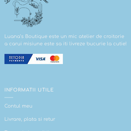
Luana’s Boutique este un mic atelier de croitorie
a carui misiune este sa iti livreze bucurie la cutie!
INFORMATII UTILE
Contul meu
Livrare, plata si retur