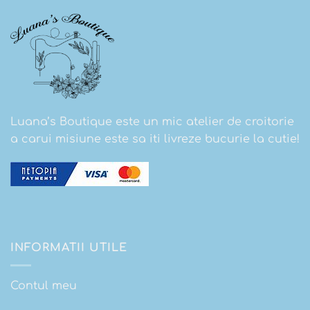
Luana’s Boutique este un mic atelier de croitorie
a carui misiune este sa iti livreze bucurie la cutie!
INFORMATII UTILE
Contul meu