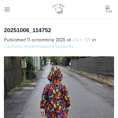
Skip
to
content
20251006_114752
Published
11 octombrie 2025
at
610 × 729
in
Jacheta impermeabila butterfly