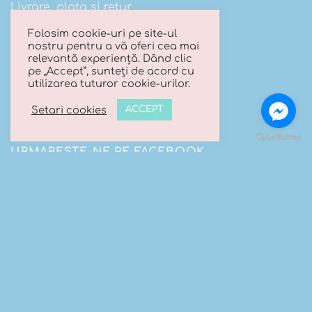
Livrare, plata si retur
Folosim cookie-uri pe site-ul
Termeni si conditii
nostru pentru a vă oferi cea mai
relevantă experiență. Dând clic
Politica de confidentialitate
pe „Accept”, sunteți de acord cu
utilizarea tuturor cookie-urilor.
Politica cookies
Setari cookies
ACCEPT
URMARESTE-NE PE FACEBOOK
CONTACT
Trimite-ne un mesaj
Telefon:
0740 066 203