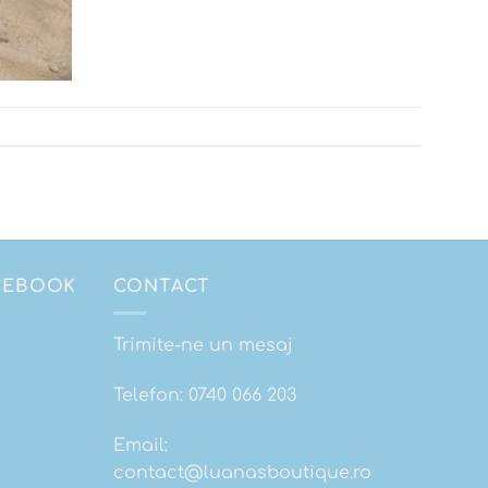
ACEBOOK
CONTACT
Trimite-ne un mesaj
Telefon:
0740 066 203
Email:
contact@luanasboutique.ro