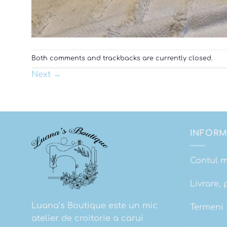
Both comments and trackbacks are currently closed.
Next
→
INFORM
Contul 
Livrare, 
Luana’s Boutique este un mic
Termeni s
atelier de croitorie a carui