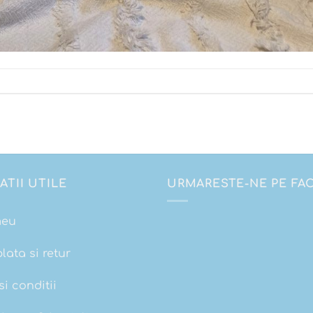
ATII UTILE
URMARESTE-NE PE F
meu
plata si retur
i conditii