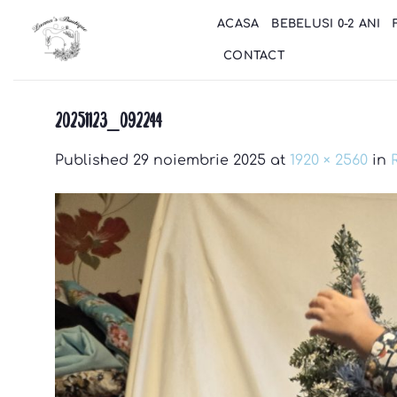
Skip
ACASA
BEBELUSI 0-2 ANI
to
content
CONTACT
20251123_092244
Published
29 noiembrie 2025
at
1920 × 2560
in