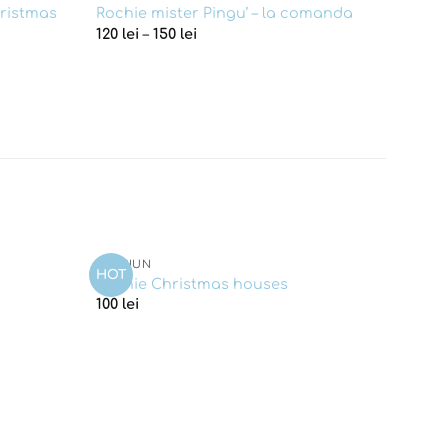
hristmas
Rochie mister Pingu’ – la comanda
120
lei
–
150
lei
CRACIUN
HOT
Add to
Add to
Rochie Christmas houses
wishlist
wishlist
100
lei