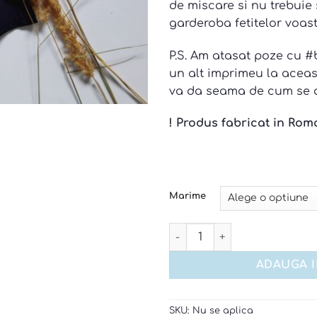
de miscare si nu trebuie
garderoba fetitelor voast
P.S. Am atasat poze cu 
un alt imprimeu la acea
va da seama de cum se 
! Produs fabricat in Rom
Marime
Cantitate Camasa cu guler 
ADAUGA 
SKU:
Nu se aplica