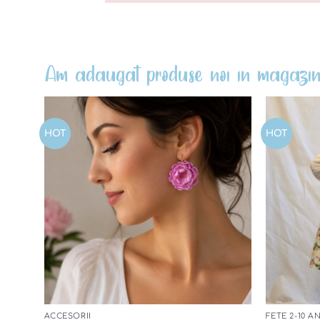
Am adaugat produse noi in magazin
HOT
HOT
Add to
wishlist
ACCESORII
FETE 2-10 AN