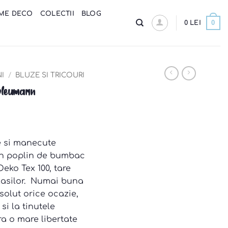
ME DECO
COLECTII
BLOG
0
0
LEI
NI
/
BLUZE SI TRICOURI
bleumarin
e si manecute
din poplin de bumbac
Oeko Tex 100, tare
lasilor. Numai buna
solut orice ocazie,
 si la tinutele
ra o mare libertate