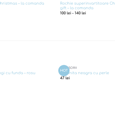
Rochie superinvartitoare C
hristmas – la comanda
gift – la comanda
100
lei
–
140
lei
ACCESORII
HOT
Add to
ngi cu funda – rosu
Coronita neagra cu perle
wishlist
47
lei