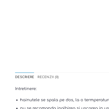
DESCRIERE
RECENZII (0)
Intretinere:
hainutele se spala pe dos, la o termperatur
nu se recomanda inalbirea si uscarea in us