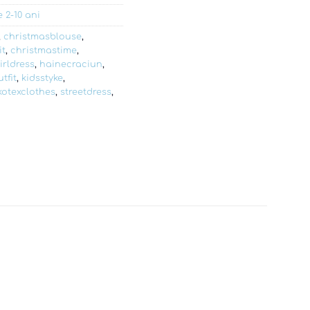
e 2-10 ani
,
christmasblouse
,
it
,
christmastime
,
irldress
,
hainecraciun
,
tfit
,
kidsstyke
,
kotexclothes
,
streetdress
,