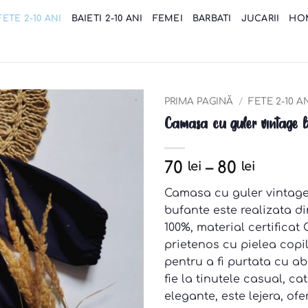
FETE 2-10 ANI
BAIETI 2-10 ANI
FEMEI
BARBATI
JUCARII
HO
PRIMA PAGINĂ
/
FETE 2-10 A
Camasa cu guler vintage 
Add to
wishlist
70
–
80
lei
lei
Camasa cu guler vintag
bufante este realizata 
100%, material certificat 
prietenos cu pielea copi
pentru a fi purtata cu ab
fie la tinutele casual, cat
elegante, este lejera, ofe