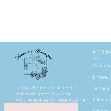
INFORM
Contul 
Livrare, 
Luana’s Boutique este un mic
Termeni s
atelier de croitorie a carui
Politica 
misiune este sa iti livreze bucurie
la cutie!