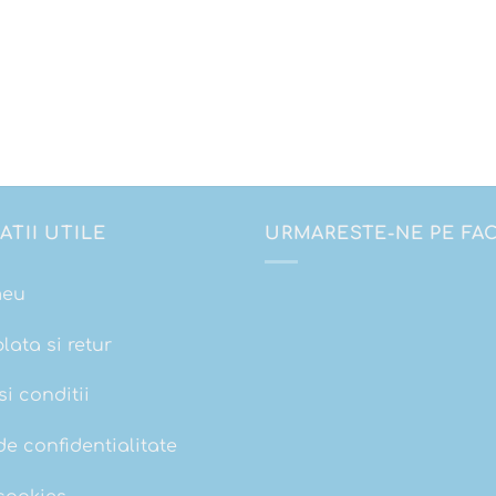
ATII UTILE
URMARESTE-NE PE F
meu
plata si retur
i conditii
de confidentialitate