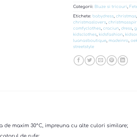
Categorii:
Bluze si tricouri
,
Fet
Etichete:
babydress
,
christmas
christmaslovers
,
christmasspir
comfyclothes
,
craciun
,
dress
,
g
kidsclothes
,
kidsfashion
,
kidsou
luanasboutique
,
madeinro
,
oe
streetstyle
a de maxim 30^C, impreuna cu alte culori similare;
catorul de rufe;