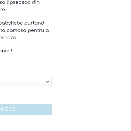
 sa lipseasca din
re.
#babyRebe purtand
sta camasa pentru a
aseaza.
ania !
vintage bleumarin
IN COS