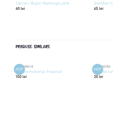
Cercei – Bujori flamingo pink
Sarafan C
60
lei
65
lei
PRODUSE SIMILARE
HANORACE
ACCESORII
HOT
HOT
d to
Add to
Rochie hanorac tropical
Sosete lu
shlist
wishlist
150
lei
20
lei