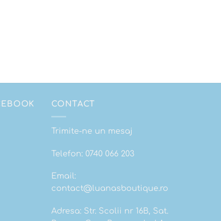
ACEBOOK
CONTACT
Trimite-ne un mesaj
Telefon:
0740 066 203
Email:
contact@luanasboutique.ro
Adresa: Str. Scolii nr 16B, Sat.