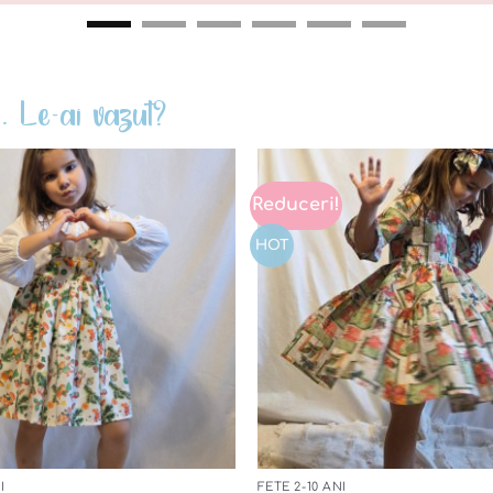
. Le-ai vazut?
Reduceri!
Add to
wishlist
HOT
I
FETE 2-10 ANI